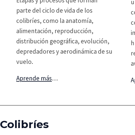
Etapas y procesos que forman
u
parte del ciclo de vida de los
c
colibríes, como la anatomía,
c
alimentación, reproducción,
i
distribución geográfica, evolución,
h
depredadores y aerodinámica de su
r
vuelo.
a
Aprende más
…
A
Colibríes