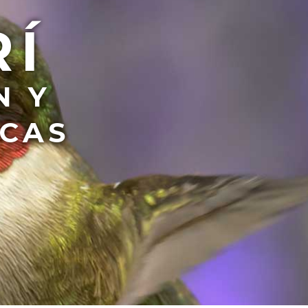
RÍ
N Y
ICAS