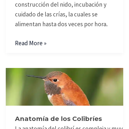
construcción del nido, incubación y
cuidado de las crías, la cuales se
alimentan hasta dos veces por hora.
Read More »
Anatomía
de
los
Colibríes
Anatomía de los Colibríes
La anatomía del colibrí es compleja y muy