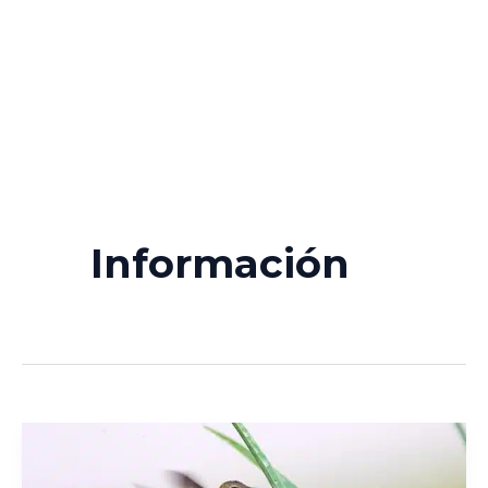
Información
Aerodinámica
del